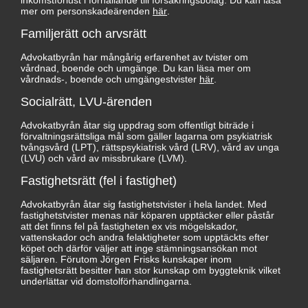
inkomstförlust i förhållande till försäkringsbolag. Du kan läsa
mer om personskadeärenden
här
.
Familjerätt och arvsrätt
Advokatbyrån har mångårig erfarenhet av tvister om
vårdnad, boende och umgänge. Du kan läsa mer om
vårdnads-, boende och umgängestvister
här
.
Socialrätt, LVU-ärenden
Advokatbyrån åtar sig uppdrag som offentligt biträde i
förvaltningsrättsliga mål som gäller lagarna om psykiatrisk
tvångsvård (LPT), rättspsykiatrisk vård (LRV), vård av unga
(LVU) och vård av missbrukare (LVM).
Fastighetsrätt (fel i fastighet)
Advokatbyrån åtar sig fastighetstvister i hela landet. Med
fastighetstvister menas när köparen upptäcker eller påstår
att det finns fel på fastigheten ex vis mögelskador,
vattenskador och andra felaktigheter som upptäckts efter
köpet och därför väljer att inge stämningsansökan mot
säljaren. Förutom Jörgen Frisks kunskaper inom
fastighetsrätt besitter han stor kunskap om byggteknik vilket
underlättar vid domstolförhandlingarna.