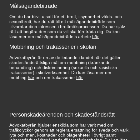
Målsägandebiträde
Om du har blivit utsatt för ett brott, i synnerhet vålds- och
sexualbrott, har du rätt till ett målsägandebiträde som
tillvaratar dina intressen i brottmålsprocessen. Du har själv
rätt att begära den som du vill ska företräda dig. Du kan
läsa mer om målsägandebiträdets arbete
här
.
Mobbning och trakasserier i skolan
Advokatbyrån är en av de ledande i landet när det gäller
skadeståndsrättsliga mål om mobbning (kränkande
behandling) och diskriminering (sexuella och rasistiska
trakasserier) i skolverksamhet. Du kan läsa mer om
mobbing
här
och om trakasserier
här
.
Personskadeärenden och skadeståndsrätt
Advokatbyrån hjälper enskilda som har varit med om
trafikolyckor genom att reglera ersättning för sveda och värk,
lyte och men, kostnader och olägenheter i övrigt samt